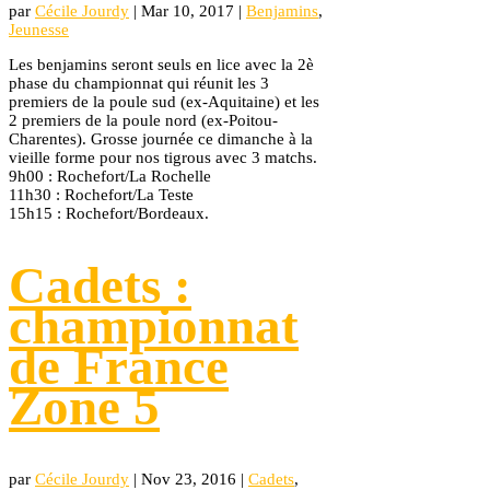
par
Cécile Jourdy
|
Mar 10, 2017
|
Benjamins
,
Jeunesse
Les benjamins seront seuls en lice avec la 2è
phase du championnat qui réunit les 3
premiers de la poule sud (ex-Aquitaine) et les
2 premiers de la poule nord (ex-Poitou-
Charentes). Grosse journée ce dimanche à la
vieille forme pour nos tigrous avec 3 matchs.
9h00 : Rochefort/La Rochelle
11h30 : Rochefort/La Teste
15h15 : Rochefort/Bordeaux.
Cadets :
championnat
de France
Zone 5
par
Cécile Jourdy
|
Nov 23, 2016
|
Cadets
,