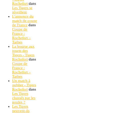
Rochefort
dans
Les Tigers se
réveillent
L'annonce du
match de coupe
de France
dans
Coupe de
France :
Rochefort –
Tarbes
La bourse aux
jouets des
Tigers - Tigers
Rochefort
dans
Coupe de
France :
Rochefort –
Tarbes
Un match à
oublier - Tigers
Rochefort
dans
Les Tigers
chassés par les
poules ?
Les Tigers
peuvent-ils