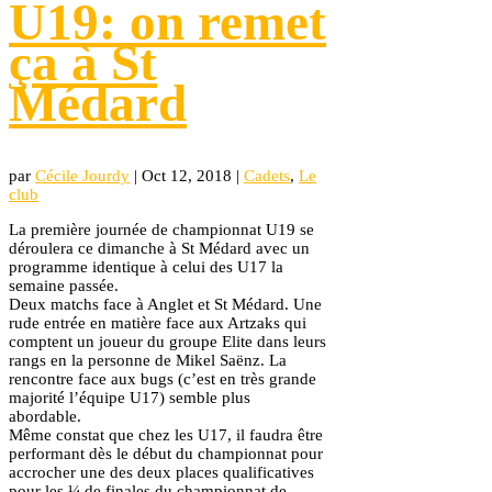
U19: on remet
ça à St
Médard
par
Cécile Jourdy
|
Oct 12, 2018
|
Cadets
,
Le
club
La première journée de championnat U19 se
déroulera ce dimanche à St Médard avec un
programme identique à celui des U17 la
semaine passée.
Deux matchs face à Anglet et St Médard. Une
rude entrée en matière face aux Artzaks qui
comptent un joueur du groupe Elite dans leurs
rangs en la personne de Mikel Saënz. La
rencontre face aux bugs (c’est en très grande
majorité l’équipe U17) semble plus
abordable.
Même constat que chez les U17, il faudra être
performant dès le début du championnat pour
accrocher une des deux places qualificatives
pour les ¼ de finales du championnat de