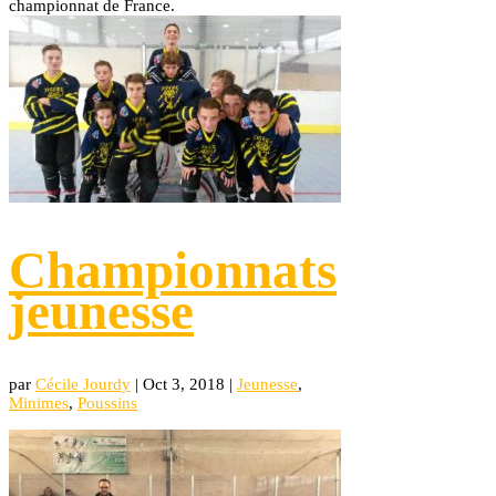
championnat de France.
Championnats
jeunesse
par
Cécile Jourdy
|
Oct 3, 2018
|
Jeunesse
,
Minimes
,
Poussins