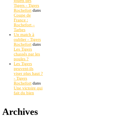
jouets des
Tigers - Tigers
Rochefort
dans
Coupe de
France :
Rochefort –
Tarbes
Un match à
oublier - Tigers
Rochefort
dans
Les Tigers
chassés par les
poules ?
Les Tigers
peuvent-ils
viser plus haut ?
- Tigers
Rochefort
dans
Une victoire qui
fait du bien
Archives