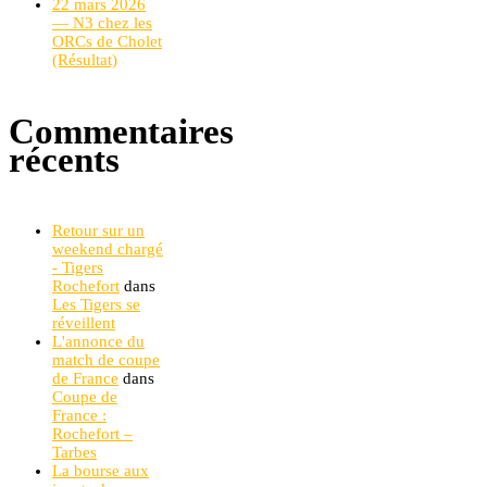
22 mars 2026
— N3 chez les
ORCs de Cholet
(Résultat)
Commentaires
récents
Retour sur un
weekend chargé
- Tigers
Rochefort
dans
Les Tigers se
réveillent
L'annonce du
match de coupe
de France
dans
Coupe de
France :
Rochefort –
Tarbes
La bourse aux