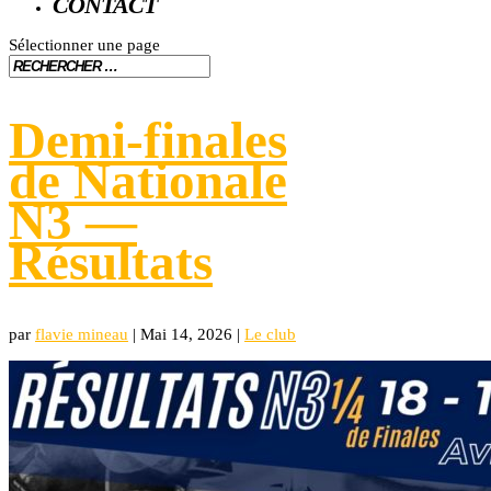
CONTACT
Sélectionner une page
Demi-finales
de Nationale
N3 —
Résultats
par
flavie mineau
|
Mai 14, 2026
|
Le club