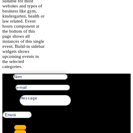
suitable for most
websites and types of
business like gym,
kindergarten, health or
law related. Event
hours component at
the bottom of this
page shows all
instances of this single
event. Build-in sidebar
widgets shows
upcoming events in
the selected
categories.
Nom
e-mail
Message
Envoi
Suivre
Suivre