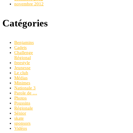
novembre 2012
Catégories
Benjamins
Cadets
Challenge
Régional
freestyle
Jeunesse
Le club
Médias
Minimes
Nationale 3
Parole de …
Photos
Poussins
Régionale
Sénior
skate
sponsors
Vidéos