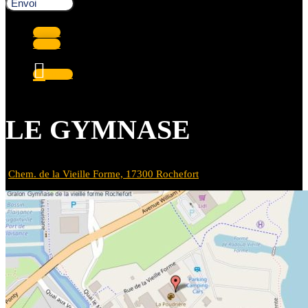
Envoi
Suivre
Suivre
Suivre
LE GYMNASE
Chem. de la Vieille Forme, 17300 Rochefort