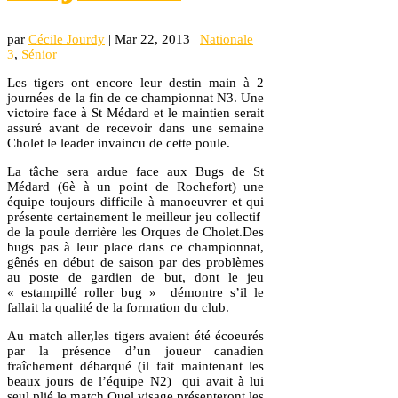
par
Cécile Jourdy
|
Mar 22, 2013
|
Nationale
3
,
Sénior
Les tigers ont encore leur destin main à 2
journées de la fin de ce championnat N3. Une
victoire face à St Médard et le maintien serait
assuré avant de recevoir dans une semaine
Cholet le leader invaincu de cette poule.
La tâche sera ardue face aux Bugs de St
Médard (6è à un point de Rochefort) une
équipe toujours difficile à manoeuvrer et qui
présente certainement le meilleur jeu collectif
de la poule derrière les Orques de Cholet.Des
bugs pas à leur place dans ce championnat,
gênés en début de saison par des problèmes
au poste de gardien de but, dont le jeu
« estampillé roller bug » démontre s’il le
fallait la qualité de la formation du club.
Au match aller,les tigers avaient été écoeurés
par la présence d’un joueur canadien
fraîchement débarqué (il fait maintenant les
beaux jours de l’équipe N2) qui avait à lui
seul plié le match.Quel visage présenteront les