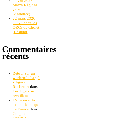
4 avril 2026 —
Match Régional
vs Pons
(Annonce)
22 mars 2026
— N3 chez les
ORCs de Cholet
(Résultat)
Commentaires
récents
Retour sur un
weekend chargé
- Tigers
Rochefort
dans
Les Tigers se
réveillent
L'annonce du
match de coupe
de France
dans
Coupe de
France :