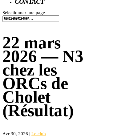
CONTACT
Sélectionner une page
22 mars
2026 — N3
chez les
ORCs de
Cholet
(Résultat)
Avr 30, 2026
|
Le club