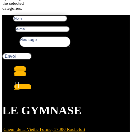
the selected
categories.
Nom
e-mail
Message
Envoi
Suivre
Suivre
Suivre
LE GYMNASE
Chem. de la Vieille Forme, 17300 Rochefort