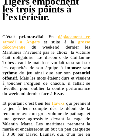
Tigers empochent
les trois points à
l’extérieur.
C’était
pri-mor-dial
. En
déplacement ce
samedi à Angers
et suite à la
grosse
déconvenue
du weekend dernier les
Maritimes n’avaient pas le choix, la victoire
était obligatoire. Le discours de Guillaume
Tribes avant le match se voulait rassurant sur
les capacités de son équipe à
imposer son
rythme
de jeu ainsi que sur son
potentiel
offensif
. Mais les mots étaient durs et visaient
à toucher l’orgueil de chacun, il fallait se
réveiller pour oublier la contre performance
du weekend dernier face à Rezé.
Et pourtant c’est bien les
Hawks
qui prennent
le jeu à leur compte dès le début de la
rencontre avec un gros volume de patinage et
une grosse agressivité devant la cage de
Valentin Maret. Les maritimes prennent la
marée et encaisseront un but un peu casquette
à 3’30 par David Launay, qui, d’un tire en