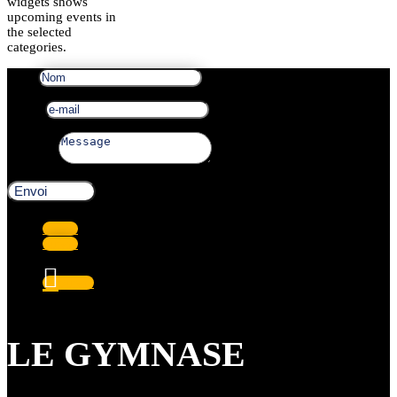
widgets shows
upcoming events in
the selected
categories.
Nom
e-mail
Message
Envoi
Suivre
Suivre
Suivre
LE GYMNASE