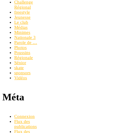
Challenge
Régional
freestyle
Jeunesse
Le club
Médias
Minimes
Nationale 3
Parole de …
Photos
Poussins
Régionale
Sénior
skate
sponsors
Vidéos
Méta
Connexion
Flux des
publications
Flux des