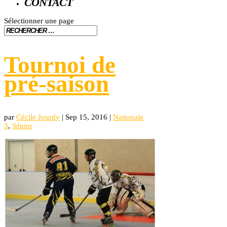
CONTACT
Sélectionner une page
Tournoi de
pré-saison
par
Cécile Jourdy
|
Sep 15, 2016
|
Nationale
3
,
Sénior