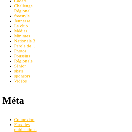
Cadets
Challenge
Régional
freestyle
Jeunesse
Le club
Médias
Minimes
Nationale 3
Parole de …
Photos
Poussins
Régionale
Sénior
skate
sponsors
Vidéos
Méta
Connexion
Flux des
publications