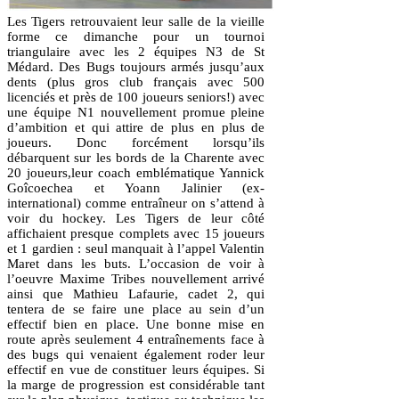
Les Tigers retrouvaient leur salle de la vieille
forme ce dimanche pour un tournoi
triangulaire avec les 2 équipes N3 de St
Médard. Des Bugs toujours armés jusqu’aux
dents (plus gros club français avec 500
licenciés et près de 100 joueurs seniors!) avec
une équipe N1 nouvellement promue pleine
d’ambition et qui attire de plus en plus de
joueurs. Donc forcément lorsqu’ils
débarquent sur les bords de la Charente avec
20 joueurs,leur coach emblématique Yannick
Goîcoechea et Yoann Jalinier (ex-
international) comme entraîneur on s’attend à
voir du hockey. Les Tigers de leur côté
affichaient presque complets avec 15 joueurs
et 1 gardien : seul manquait à l’appel Valentin
Maret dans les buts. L’occasion de voir à
l’oeuvre Maxime Tribes nouvellement arrivé
ainsi que Mathieu Lafaurie, cadet 2, qui
tentera de se faire une place au sein d’un
effectif bien en place. Une bonne mise en
route après seulement 4 entraînements face à
des bugs qui venaient également roder leur
effectif en vue de constituer leurs équipes. Si
la marge de progression est considérable tant