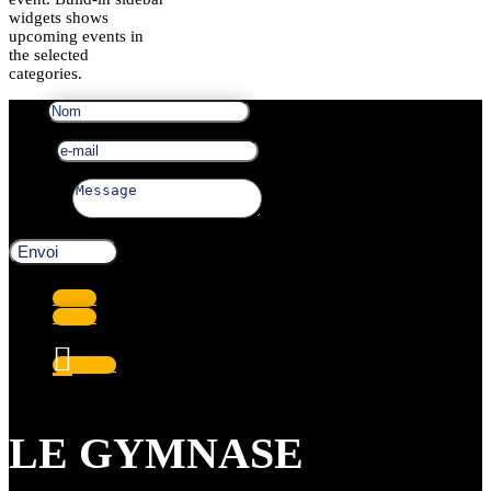
widgets shows
upcoming events in
the selected
categories.
Nom
e-mail
Message
Envoi
Suivre
Suivre
Suivre
LE GYMNASE