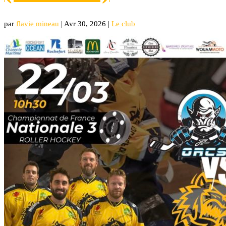
par
flavie mineau
|
Avr 30, 2026
|
Le club