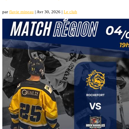
par
flavie mineau
|
Avr 30, 2026
|
Le club