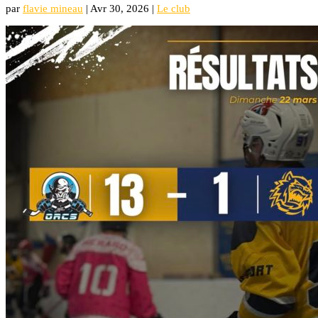
par
flavie mineau
|
Avr 30, 2026
|
Le club