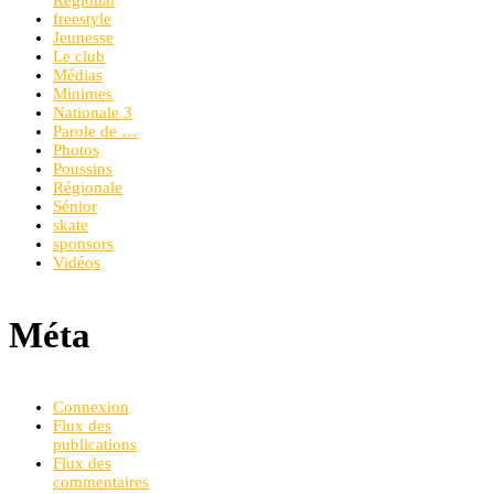
Régional
freestyle
Jeunesse
Le club
Médias
Minimes
Nationale 3
Parole de …
Photos
Poussins
Régionale
Sénior
skate
sponsors
Vidéos
Méta
Connexion
Flux des
publications
Flux des
commentaires