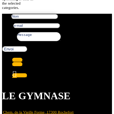
the selected
categories.
Nom
e-mail
Message
Envoi
Suivre
Suivre
Suivre
LE GYMNASE
Chem. de la Vieille Forme, 17300 Rochefort