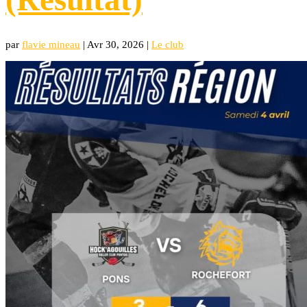
par
flavie mineau
|
Avr 30, 2026
|
Le club