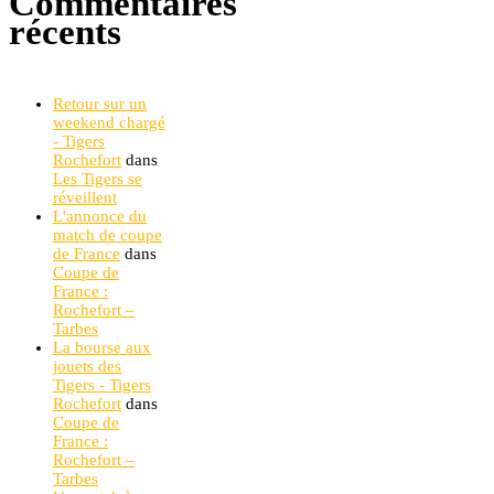
Commentaires
récents
Retour sur un
weekend chargé
- Tigers
Rochefort
dans
Les Tigers se
réveillent
L'annonce du
match de coupe
de France
dans
Coupe de
France :
Rochefort –
Tarbes
La bourse aux
jouets des
Tigers - Tigers
Rochefort
dans
Coupe de
France :
Rochefort –
Tarbes