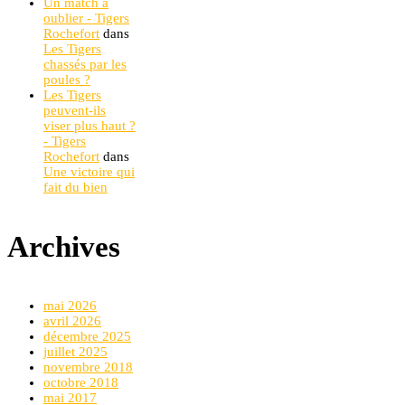
Un match à
oublier - Tigers
Rochefort
dans
Les Tigers
chassés par les
poules ?
Les Tigers
peuvent-ils
viser plus haut ?
- Tigers
Rochefort
dans
Une victoire qui
fait du bien
Archives
mai 2026
avril 2026
décembre 2025
juillet 2025
novembre 2018
octobre 2018
mai 2017