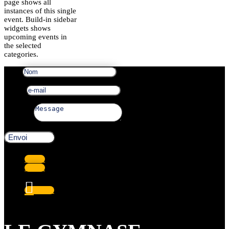
page shows all
instances of this single
event. Build-in sidebar
widgets shows
upcoming events in
the selected
categories.
Nom
e-mail
Message
Envoi
Suivre
Suivre
Suivre