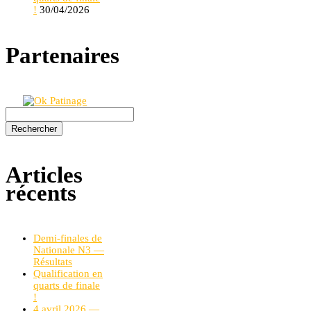
!
30/04/2026
Partenaires
Rechercher :
Articles
récents
Demi-finales de
Nationale N3 —
Résultats
Qualification en
quarts de finale
!
4 avril 2026 —