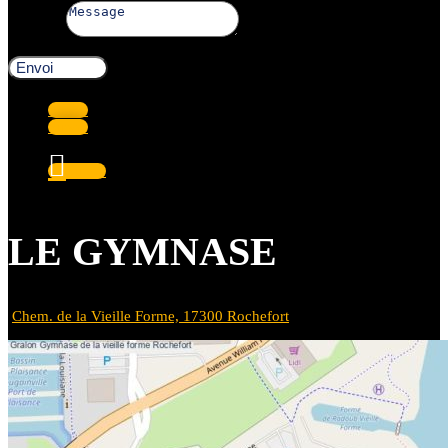
Message
Envoi
Suivre
Suivre
Suivre
LE GYMNASE
Chem. de la Vieille Forme, 17300 Rochefort