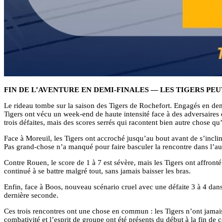
FIN DE L’AVENTURE EN DEMI-FINALES — LES TIGERS PEU
Le rideau tombe sur la saison des Tigers de Rochefort. Engagés en dem
Tigers ont vécu un week-end de haute intensité face à des adversaires 
trois défaites, mais des scores serrés qui racontent bien autre chose q
Face à Moreuil, les Tigers ont accroché jusqu’au bout avant de s’incli
Pas grand-chose n’a manqué pour faire basculer la rencontre dans l’au
Contre Rouen, le score de 1 à 7 est sévère, mais les Tigers ont affront
continué à se battre malgré tout, sans jamais baisser les bras.
Enfin, face à Boos, nouveau scénario cruel avec une défaite 3 à 4 dans
dernière seconde.
Ces trois rencontres ont une chose en commun : les Tigers n’ont jamai
combativité et l’esprit de groupe ont été présents du début à la fin de