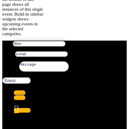
page shows all
instances of this single
event. Build-in sidebar
widgets shows
upcoming events in
the selected
categories.
Nom
e-mail
Message
Envoi
Suivre
Suivre
Suivre