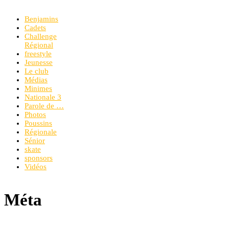
Benjamins
Cadets
Challenge
Régional
freestyle
Jeunesse
Le club
Médias
Minimes
Nationale 3
Parole de …
Photos
Poussins
Régionale
Sénior
skate
sponsors
Vidéos
Méta