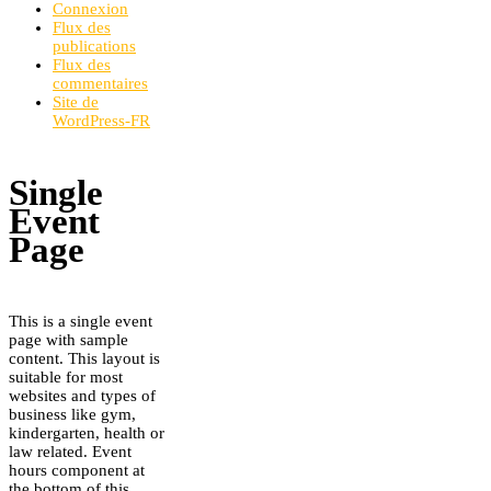
Connexion
Flux des
publications
Flux des
commentaires
Site de
WordPress-FR
Single
Event
Page
This is a single event
page with sample
content. This layout is
suitable for most
websites and types of
business like gym,
kindergarten, health or
law related. Event
hours component at
the bottom of this