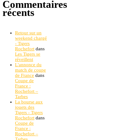
Commentaires
récents
Retour sur un
weekend chargé
- Tigers
Rochefort
dans
Les Tigers se
réveillent
L'annonce du
match de coupe
de France
dans
Coupe de
France :
Rochefort –
Tarbes
La bourse aux
jouets des
Tigers - Tigers
Rochefort
dans
Coupe de
France :
Rochefort –
Tarbes