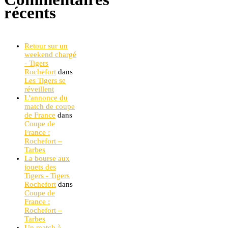
récents
Retour sur un
weekend chargé
- Tigers
Rochefort
dans
Les Tigers se
réveillent
L'annonce du
match de coupe
de France
dans
Coupe de
France :
Rochefort –
Tarbes
La bourse aux
jouets des
Tigers - Tigers
Rochefort
dans
Coupe de
France :
Rochefort –
Tarbes
Un match à