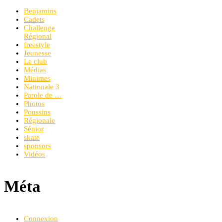
Benjamins
Cadets
Challenge
Régional
freestyle
Jeunesse
Le club
Médias
Minimes
Nationale 3
Parole de …
Photos
Poussins
Régionale
Sénior
skate
sponsors
Vidéos
Méta
Connexion