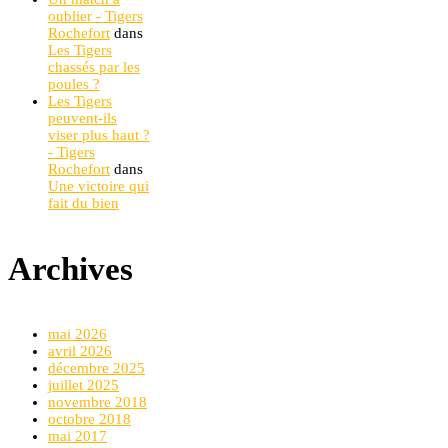
oublier - Tigers
Rochefort
dans
Les Tigers
chassés par les
poules ?
Les Tigers
peuvent-ils
viser plus haut ?
- Tigers
Rochefort
dans
Une victoire qui
fait du bien
Archives
mai 2026
avril 2026
décembre 2025
juillet 2025
novembre 2018
octobre 2018
mai 2017