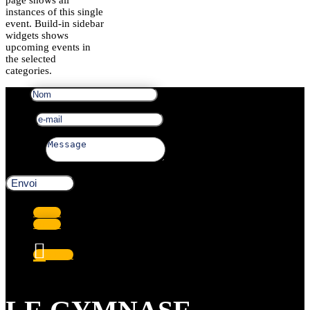
page shows all
instances of this single
event. Build-in sidebar
widgets shows
upcoming events in
the selected
categories.
Nom
e-mail
Message
Envoi
Suivre
Suivre
Suivre