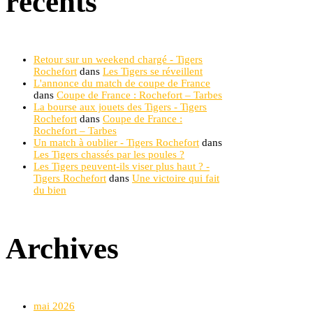
récents
Retour sur un weekend chargé - Tigers
Rochefort
dans
Les Tigers se réveillent
L'annonce du match de coupe de France
dans
Coupe de France : Rochefort – Tarbes
La bourse aux jouets des Tigers - Tigers
Rochefort
dans
Coupe de France :
Rochefort – Tarbes
Un match à oublier - Tigers Rochefort
dans
Les Tigers chassés par les poules ?
Les Tigers peuvent-ils viser plus haut ? -
Tigers Rochefort
dans
Une victoire qui fait
du bien
Archives
mai 2026