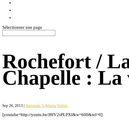
BLOG
TEXTILES
CONTACT
Sélectionner une page
Rochefort / L
Chapelle : La
Sep 26, 2013
|
Nationale 3
,
Sénior
,
Vidéos
[youtube=http://youtu.be/J8fV2sPLPXI&w=600&rel=0]