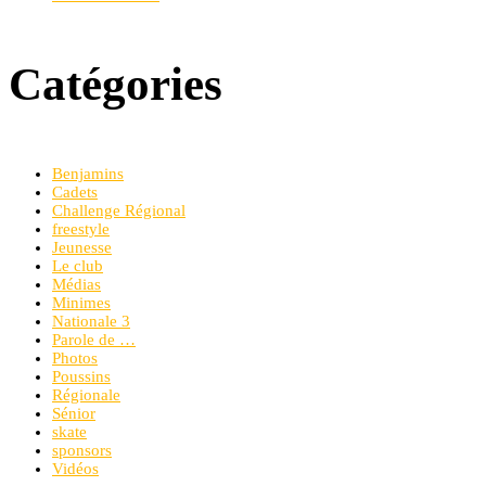
Catégories
Benjamins
Cadets
Challenge Régional
freestyle
Jeunesse
Le club
Médias
Minimes
Nationale 3
Parole de …
Photos
Poussins
Régionale
Sénior
skate
sponsors
Vidéos