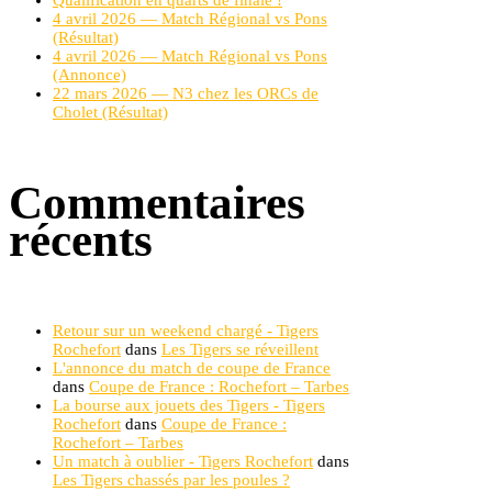
Qualification en quarts de finale !
4 avril 2026 — Match Régional vs Pons
(Résultat)
4 avril 2026 — Match Régional vs Pons
(Annonce)
22 mars 2026 — N3 chez les ORCs de
Cholet (Résultat)
Commentaires
récents
Retour sur un weekend chargé - Tigers
Rochefort
dans
Les Tigers se réveillent
L'annonce du match de coupe de France
dans
Coupe de France : Rochefort – Tarbes
La bourse aux jouets des Tigers - Tigers
Rochefort
dans
Coupe de France :
Rochefort – Tarbes
Un match à oublier - Tigers Rochefort
dans
Les Tigers chassés par les poules ?