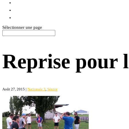
BLOG
TEXTILES
CONTACT
Sélectionner une page
Reprise pour 
Août 27, 2015
|
Nationale 3
,
Sénior