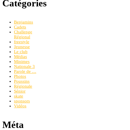
Catégories
Benjamins
Cadets
Challenge
Régional
freestyle
Jeunesse
Le club
Médias
Minimes
Nationale 3
Parole de …
Photos
Poussins
Régionale
Sénior
skate
sponsors
Vidéos
Méta