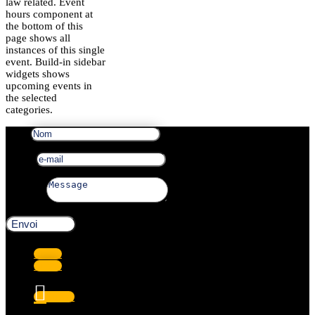
law related. Event
hours component at
the bottom of this
page shows all
instances of this single
event. Build-in sidebar
widgets shows
upcoming events in
the selected
categories.
Nom
e-mail
Message
Envoi
Suivre
Suivre
Suivre