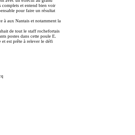
ont avec un effectif au grand
s complets et entend bien voir
ensable pour faire un résultat
ace à aux Nantais et notamment la
ait de tout le staff rochefortais
nts postes dans cette poule E.
 est prête à relever le défi
cq