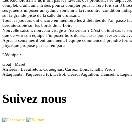
Les Rochefortais s’ils n’ont pas les faveurs des pronostics se déplacer
complet. Guillaume Tribes pourra compter pour la 1ère fois sur 3 bloc
ses joueurs imposer un rythme soutenu à la rencontre, condition indisp
sur la grande piste de la salle du croissant.
Tous les joueurs ont encore en mémoire les 2 défaites de l’an passé f
déroute subie sur les bords de la Loire.
Nouvelle saison, nouveau visage à l’extérieur ? C’est en tout cas le souh
que de voir son équipe s’imposer hors de ses bases pour rester aux ava
Après 5 semaines d’entraînement, l’équipe commence à prendre forme et
physique proposé par les remparts.
L’équipe :
Goal : Maret
Arrières : Beaufreton, Coueignas, Carrez, Bois, Khalfi, Veron
Attaquants : Paquereau (c), Delsol, Gérad, Aiguillon, Hainselin, Leper
Suivez nous