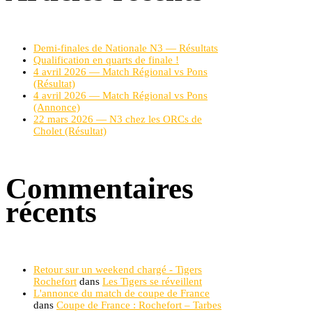
Demi-finales de Nationale N3 — Résultats
Qualification en quarts de finale !
4 avril 2026 — Match Régional vs Pons
(Résultat)
4 avril 2026 — Match Régional vs Pons
(Annonce)
22 mars 2026 — N3 chez les ORCs de
Cholet (Résultat)
Commentaires
récents
Retour sur un weekend chargé - Tigers
Rochefort
dans
Les Tigers se réveillent
L'annonce du match de coupe de France
dans
Coupe de France : Rochefort – Tarbes