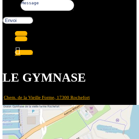
Message
Envoi
Suivre
Suivre
Suivre
LE GYMNASE
Chem. de la Vieille Forme, 17300 Rochefort