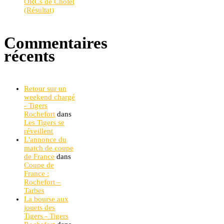
ORCs de Cholet
(Résultat)
Commentaires
récents
Retour sur un
weekend chargé
- Tigers
Rochefort
dans
Les Tigers se
réveillent
L'annonce du
match de coupe
de France
dans
Coupe de
France :
Rochefort –
Tarbes
La bourse aux
jouets des
Tigers - Tigers