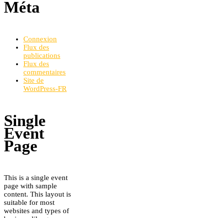
Méta
Connexion
Flux des
publications
Flux des
commentaires
Site de
WordPress-FR
Single
Event
Page
This is a single event
page with sample
content. This layout is
suitable for most
websites and types of