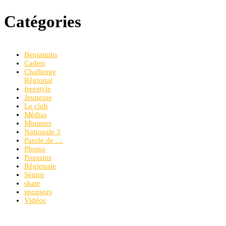
Catégories
Benjamins
Cadets
Challenge
Régional
freestyle
Jeunesse
Le club
Médias
Minimes
Nationale 3
Parole de …
Photos
Poussins
Régionale
Sénior
skate
sponsors
Vidéos