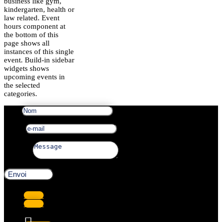
business like gym,
kindergarten, health or
law related. Event
hours component at
the bottom of this
page shows all
instances of this single
event. Build-in sidebar
widgets shows
upcoming events in
the selected
categories.
Nom
e-mail
Message
Envoi
Suivre
Suivre