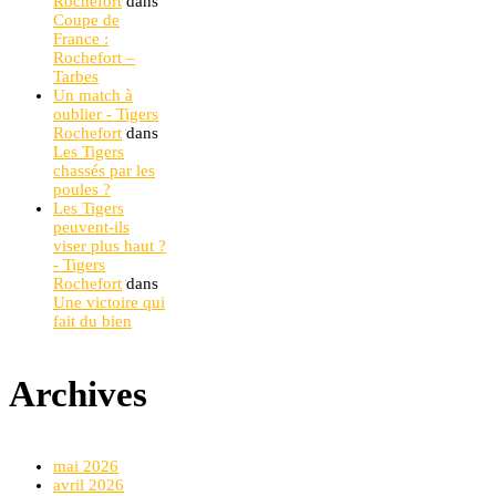
Rochefort
dans
Coupe de
France :
Rochefort –
Tarbes
Un match à
oublier - Tigers
Rochefort
dans
Les Tigers
chassés par les
poules ?
Les Tigers
peuvent-ils
viser plus haut ?
- Tigers
Rochefort
dans
Une victoire qui
fait du bien
Archives
mai 2026
avril 2026