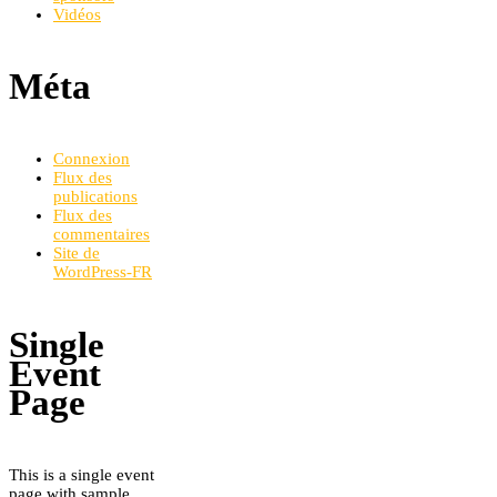
Vidéos
Méta
Connexion
Flux des
publications
Flux des
commentaires
Site de
WordPress-FR
Single
Event
Page
This is a single event
page with sample