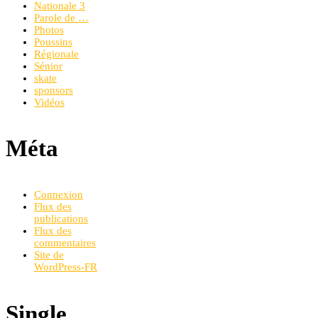
Nationale 3
Parole de …
Photos
Poussins
Régionale
Sénior
skate
sponsors
Vidéos
Méta
Connexion
Flux des
publications
Flux des
commentaires
Site de
WordPress-FR
Single