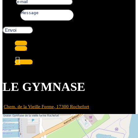
e-mail
Message
Envoi
Suivre
Suivre
Suivre
LE GYMNASE
Chem. de la Vieille Forme, 17300 Rochefort