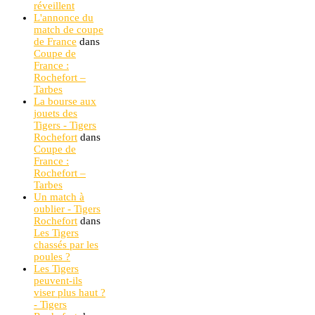
réveillent
L'annonce du
match de coupe
de France
dans
Coupe de
France :
Rochefort –
Tarbes
La bourse aux
jouets des
Tigers - Tigers
Rochefort
dans
Coupe de
France :
Rochefort –
Tarbes
Un match à
oublier - Tigers
Rochefort
dans
Les Tigers
chassés par les
poules ?
Les Tigers
peuvent-ils
viser plus haut ?
- Tigers