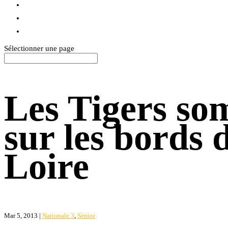
BLOG
TEXTILES
CONTACT
Sélectionner une page
Les Tigers so
sur les bords d
Loire
Mar 5, 2013
|
Nationale 3
,
Sénior