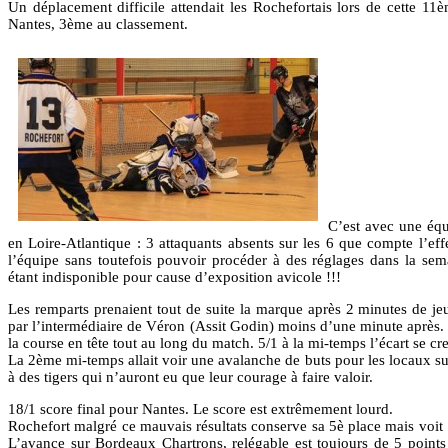
Un déplacement difficile attendait les Rochefortais lors de cette 1
Nantes, 3ème au classement.
C’est avec une équ
en Loire-Atlantique : 3 attaquants absents sur les 6 que compte l’effe
l’équipe sans toutefois pouvoir procéder à des réglages dans la semai
étant indisponible pour cause d’exposition avicole !!!
Les remparts prenaient tout de suite la marque après 2 minutes de jeu.
par l’intermédiaire de Véron (Assit Godin) moins d’une minute après. L
la course en tête tout au long du match. 5/1 à la mi-temps l’écart se c
La 2ème mi-temps allait voir une avalanche de buts pour les locaux surv
à des tigers qui n’auront eu que leur courage à faire valoir.
18/1 score final pour Nantes. Le score est extrêmement lourd.
Rochefort malgré ce mauvais résultats conserve sa 5è place mais voit 
L’avance sur Bordeaux Chartrons, relégable est toujours de 5 points 