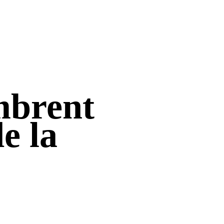
mbrent
e la