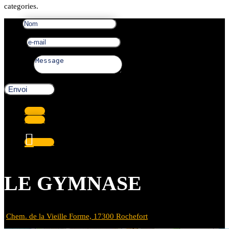
categories.
Nom
e-mail
Message
Envoi
Suivre
Suivre
Suivre
LE GYMNASE
Chem. de la Vieille Forme, 17300 Rochefort