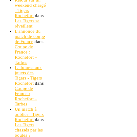
Retour sur un
weekend chargé
- Tigers
Rochefort
dans
Les Tigers se
réveillent
L'annonce du
match de coupe
de France
dans
Coupe de
France :
Rochefort –
Tarbes
La bourse aux
jouets des
Tigers - Tigers
Rochefort
dans
Coupe de
France :
Rochefort –
Tarbes
Un match à
oublier - Tigers
Rochefort
dans
Les Tigers
chassés par les
poules ?