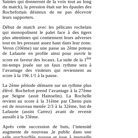
Saintes qui donneront de la voix tout au long
du match), la pression était sur les épaules des
Rochefortais désireux de ne pas décevoir
leurs supporters.
Début de match avec les pélicans rochelais
qui monopolisent le palet face à des tigers
plus attentistes qui contiennent leurs adverses
tout en les pressant assez haut dans leur zone.
Veron (10ème) sur une passe au 2ème poteau
de Lafaurie en profite ainsi pour ouvrir le
ère
score en faveur des locaux. La suite de la 1
mi-temps jouée sur un faux rythme sera à
l’avantage des visiteurs qui reviennent au
score à la 19è.1/1 à la pause.
La 2ème période démarre sur un rythme plus
élèvé. Rochefort prend l’avantage à la 27ème
par Seigne (assit Hainselin). La Rochelle
revient au score à la 31ème par Chenu puis
est de nouveau menée 2/3 à la 32ème, but de
Lafaurie (assist Carrez) avant de revenir
aussiôt à la 33ème.
Après cette succession de buts, l’intensité
augmente de nouveau ,le public dans une
salle surchauffée pousse et joue à merveille