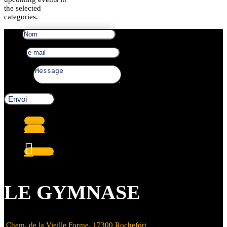
the selected
categories.
Nom
e-mail
Message
Envoi
Suivre
Suivre
Suivre
LE GYMNASE
Chem. de la Vieille Forme, 17300 Rochefort