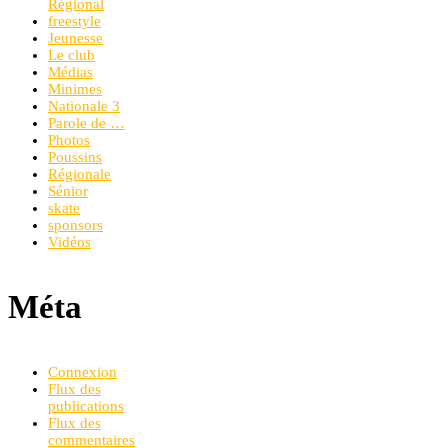
Régional
freestyle
Jeunesse
Le club
Médias
Minimes
Nationale 3
Parole de …
Photos
Poussins
Régionale
Sénior
skate
sponsors
Vidéos
Méta
Connexion
Flux des
publications
Flux des
commentaires