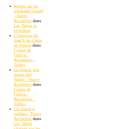
Retour sur un
weekend chargé
- Tigers
Rochefort
dans
Les Tigers se
réveillent
L'annonce du
match de coupe
de France
dans
Coupe de
France :
Rochefort –
Tarbes
La bourse aux
jouets des
Tigers - Tigers
Rochefort
dans
Coupe de
France :
Rochefort –
Tarbes
Un match à
oublier - Tigers
Rochefort
dans
Les Tigers
chassés par les