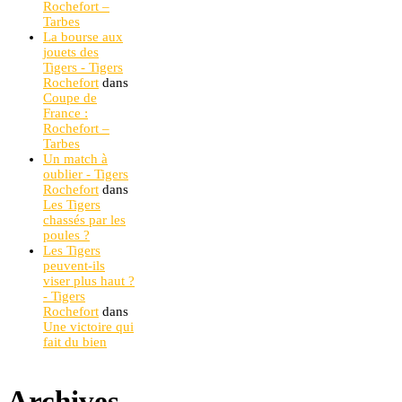
Rochefort –
Tarbes
La bourse aux
jouets des
Tigers - Tigers
Rochefort
dans
Coupe de
France :
Rochefort –
Tarbes
Un match à
oublier - Tigers
Rochefort
dans
Les Tigers
chassés par les
poules ?
Les Tigers
peuvent-ils
viser plus haut ?
- Tigers
Rochefort
dans
Une victoire qui
fait du bien
Archives