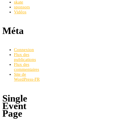
skate
sponsors
Vidéos
Méta
Connexion
Flux des
publications
Flux des
commentaires
Site de
WordPress-FR
Single
Event
Page