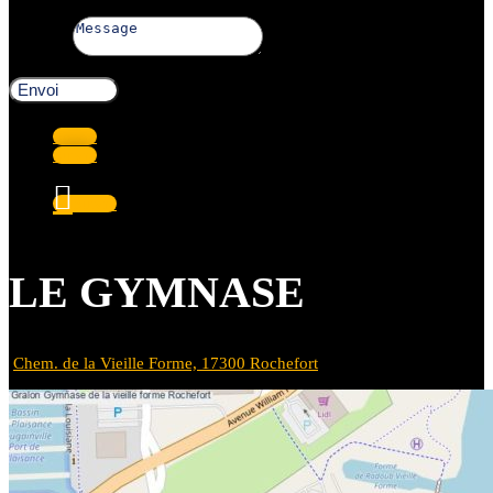
Message
Envoi
Suivre
Suivre
Suivre
LE GYMNASE
Chem. de la Vieille Forme, 17300 Rochefort