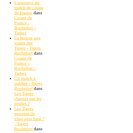
L'annonce du
match de coupe
de France
dans
Coupe de
France :
Rochefort –
Tarbes
La bourse aux
jouets des
Tigers - Tigers
Rochefort
dans
Coupe de
France :
Rochefort –
Tarbes
Un match à
oublier - Tigers
Rochefort
dans
Les Tigers
chassés par les
poules ?
Les Tigers
peuvent-ils
viser plus haut ?
- Tigers
Rochefort
dans