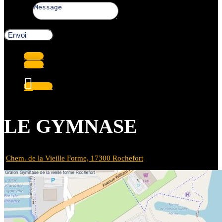
Message
Envoi
Suivre
Suivre
Suivre
LE GYMNASE
Chem. de la Vieille Forme, 17300 Rochefort