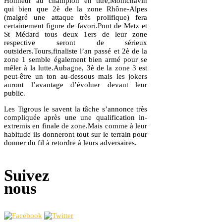
Honneur au champion en titre,Montchavin
qui bien que 2è de la zone Rhône-Alpes
(malgré une attaque très prolifique) fera
certainement figure de favori.Pont de Metz et
St Médard tous deux 1ers de leur zone
respective seront de sérieux
outsiders.Tours,finaliste l’an passé et 2è de la
zone 1 semble également bien armé pour se
mêler à la lutte.Aubagne, 3è de la zone 3 est
peut-être un ton au-dessous mais les jokers
auront l’avantage d’évoluer devant leur
public.
Les Tigrous le savent la tâche s’annonce très
compliquée après une une qualification in-
extremis en finale de zone.Mais comme à leur
habitude ils donneront tout sur le terrain pour
donner du fil à retordre à leurs adversaires.
Suivez
nous