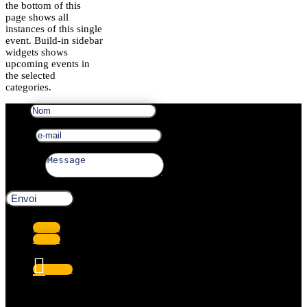
the bottom of this
page shows all
instances of this single
event. Build-in sidebar
widgets shows
upcoming events in
the selected
categories.
Nom
e-mail
Message
Envoi
Suivre
Suivre
Suivre