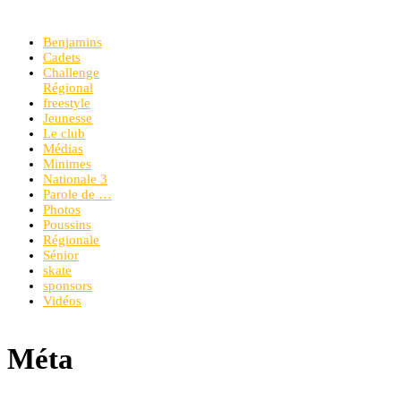
Benjamins
Cadets
Challenge
Régional
freestyle
Jeunesse
Le club
Médias
Minimes
Nationale 3
Parole de …
Photos
Poussins
Régionale
Sénior
skate
sponsors
Vidéos
Méta