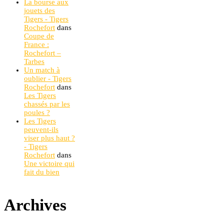
La bourse aux
jouets des
Tigers - Tigers
Rochefort
dans
Coupe de
France :
Rochefort –
Tarbes
Un match à
oublier - Tigers
Rochefort
dans
Les Tigers
chassés par les
poules ?
Les Tigers
peuvent-ils
viser plus haut ?
- Tigers
Rochefort
dans
Une victoire qui
fait du bien
Archives