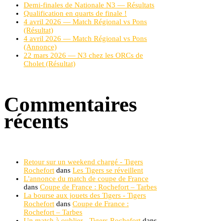
Demi-finales de Nationale N3 — Résultats
Qualification en quarts de finale !
4 avril 2026 — Match Régional vs Pons
(Résultat)
4 avril 2026 — Match Régional vs Pons
(Annonce)
22 mars 2026 — N3 chez les ORCs de
Cholet (Résultat)
Commentaires
récents
Retour sur un weekend chargé - Tigers
Rochefort
dans
Les Tigers se réveillent
L'annonce du match de coupe de France
dans
Coupe de France : Rochefort – Tarbes
La bourse aux jouets des Tigers - Tigers
Rochefort
dans
Coupe de France :
Rochefort – Tarbes
Un match à oublier - Tigers Rochefort
dans