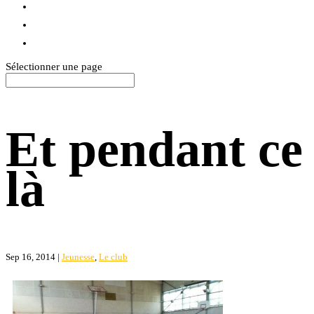
BLOG
TEXTILES
CONTACT
Sélectionner une page
Et pendant ce
là
Sep 16, 2014
|
Jeunesse
,
Le club