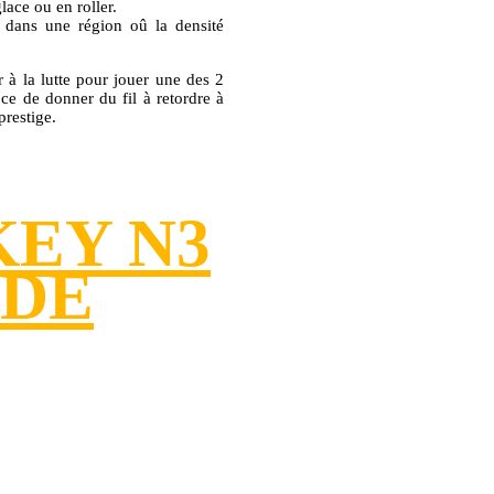
ace ou en roller.
dans une région oû la densité
 à la lutte pour jouer une des 2
oce de donner du fil à retordre à
prestige.
EY N3
 DE