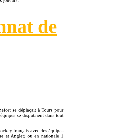
s joueurs.
nnat de
efort se déplaçait à Tours pour
équipes se disputaient dans tout
 hockey français avec des équipes
ne et Anglet) ou en nationale 1