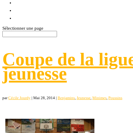
BLOG
TEXTILES
CONTACT
Sélectionner une page
Coupe de la ligu
jeunesse
par
Cécile Jourdy
|
Mai 28, 2014
|
Benjamins
,
Jeunesse
,
Minimes
,
Poussins