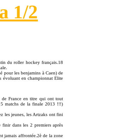
a 1/2
tin du roller hockey français.18
ale.
é pour les benjamins à Caen) de
bs évoluant en championnat Elite
de France en titre qui ont tout
5 matchs de la finale 2013 !!!)
 les jeunes, les Artzaks ont fini
e finir dans les 2 premiers après
t jamais affrontée.2è de la zone