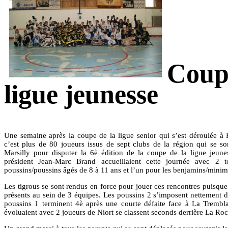
Coup
ligue jeunesse
Une semaine après la coupe de la ligue senior qui s’est déroulée à
c’est plus de 80 joueurs issus de sept clubs de la région qui se 
Marsilly pour disputer la 6è édition de la coupe de la ligue jeu
président Jean-Marc Brand accueillaient cette journée avec 2 t
poussins/poussins âgés de 8 à 11 ans et l’un pour les benjamins/minim
Les tigrous se sont rendus en force pour jouer ces rencontres puisque
présents au sein de 3 équipes. Les poussins 2 s’imposent nettement da
poussins 1 terminent 4è après une courte défaite face à La Tremb
évoluaient avec 2 joueurs de Niort se classent seconds derrière La Roc