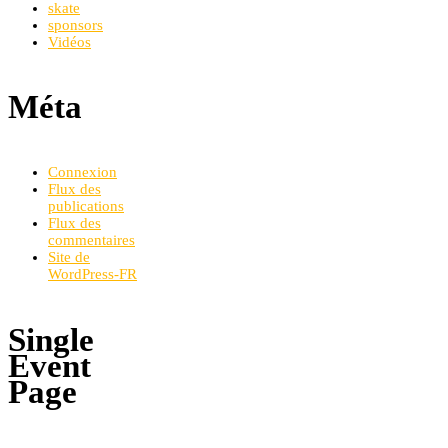
skate
sponsors
Vidéos
Méta
Connexion
Flux des
publications
Flux des
commentaires
Site de
WordPress-FR
Single
Event
Page