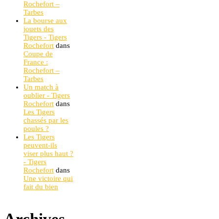
Rochefort –
Tarbes
La bourse aux
jouets des
Tigers - Tigers
Rochefort
dans
Coupe de
France :
Rochefort –
Tarbes
Un match à
oublier - Tigers
Rochefort
dans
Les Tigers
chassés par les
poules ?
Les Tigers
peuvent-ils
viser plus haut ?
- Tigers
Rochefort
dans
Une victoire qui
fait du bien
Archives