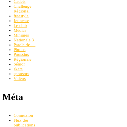
Cadets
Challenge
Régional
freestyle
Jeunesse
Le club
Médias
Minimes
Nationale 3
Parole de …
Photos
Poussins
Régionale
Sénior
skate
sponsors
Vidéos
Méta
Connexion
Flux des
publications