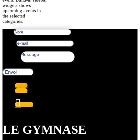
event. Build-in sidebar
widgets shows
upcoming events in
the selected
categories.
Nom
e-mail
Message
Envoi
Suivre
Suivre
Suivre
LE GYMNASE