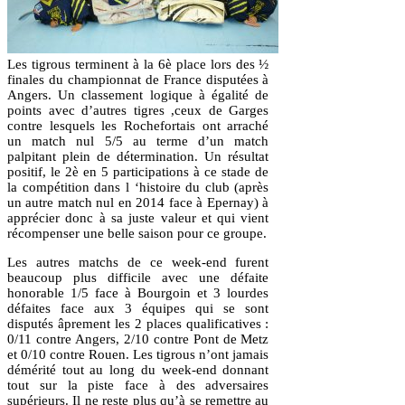
Les tigrous terminent à la 6è place lors des ½
finales du championnat de France disputées à
Angers. Un classement logique à égalité de
points avec d’autres tigres ,ceux de Garges
contre lesquels les Rochefortais ont arraché
un match nul 5/5 au terme d’un match
palpitant plein de détermination. Un résultat
positif, le 2è en 5 participations à ce stade de
la compétition dans l ‘histoire du club (après
un autre match nul en 2014 face à Epernay) à
apprécier donc à sa juste valeur et qui vient
récompenser une belle saison pour ce groupe.
Les autres matchs de ce week-end furent
beaucoup plus difficile avec une défaite
honorable 1/5 face à Bourgoin et 3 lourdes
défaites face aux 3 équipes qui se sont
disputés âprement les 2 places qualificatives :
0/11 contre Angers, 2/10 contre Pont de Metz
et 0/10 contre Rouen. Les tigrous n’ont jamais
démérité tout au long du week-end donnant
tout sur la piste face à des adversaires
supérieurs. Il ne reste plus qu’à se remettre au